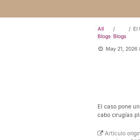
All
El tr
Blogs
Blogs
May 21, 2026
El caso pone una
cabo cirugías p
Artículo origi