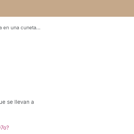
dimiento estético en Colombia
ue se llevan a
97o?