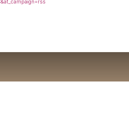
&at_campaign=rss
 que EE.UU. debe 
tra Cuba tras la 
l Castro por asesi