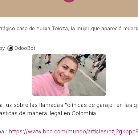
ágico caso de Yulixa Toloza, la mujer que apareció muerta en una cuneta después de someterse a un proce
by
OdooBot
 luz sobre las llamadas "clínicas de garaje" en las q
lásticas de manera ilegal en Colombia.
nal:
https://www.bbc.com/mundo/articles/czj2gkppp