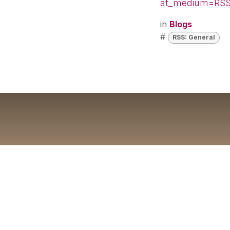
at_medium=RSS
in
Blogs
#
RSS: General
China dice
amenazas con
Raú