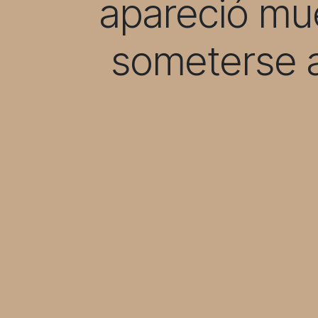
apareció mu
someterse a