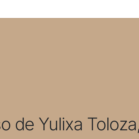
 us
Shop
Events
Blog
Appointment
so de Yulixa Toloza