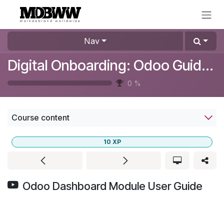
Skip to Content
Nav
Digital Onboarding: Odoo Guide for Beginners
0
%
Course content
10
XP
Odoo Dashboard Module User Guide