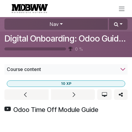
Skip to Content
Nav
Digital Onboarding: Odoo Guide for Beginners
0
%
Course content
10
XP
Odoo Time Off Module Guide